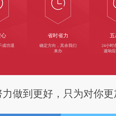
安心
省时省力
五
不成功退
确定方向，其余我们
24小时
来办
速响应
努力做到更好，只为对你更