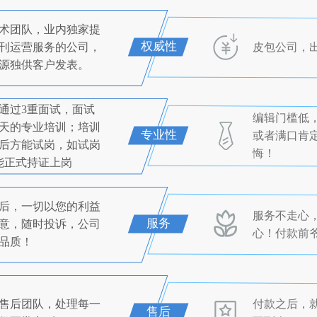
术团队，业内独家提
权威性
刊运营服务的公司，
皮包公司，
源独供客户发表。
通过3重面试，面试
编辑门槛低
0天的专业培训；培训
专业性
或者满口肯
后方能试岗，如试岗
悔！
能正式持证上岗
后，一切以您的利益
服务不走心
服务
意，随时投诉，公司
心！付款前
品质！
售后团队，处理每一
付款之后，
售后