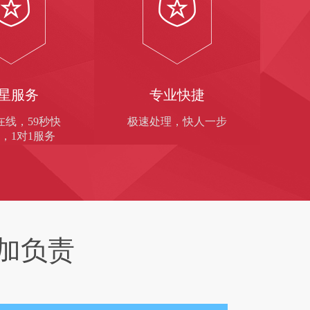
星服务
专业快捷
在线，59秒快
极速处理，快人一步
，1对1服务
加负责