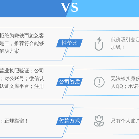
VS
拒绝为赚钱而忽悠客
低价吸引交
性价比
是二，推荐符合能够
加钱！
解决方案
营业执照验证；公司
；对公账号；微信认
无法核实身
公司资质
认证文库平台；注册
人QQ；承
付款方式
；正规靠谱！
只有个人账