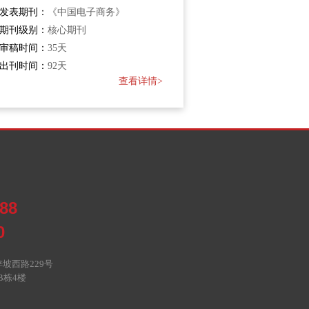
发表期刊：
《中国电子商务》
期刊级别：
核心期刊
审稿时间：
35天
出刊时间：
92天
查看详情>
88
0
坡西路229号
栋4楼