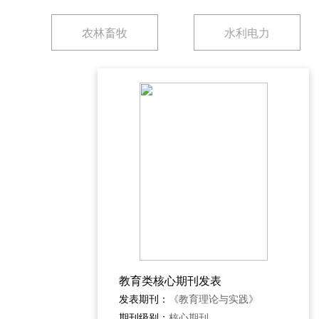
农林畜牧
水利电力
教育类核心期刊发表
发表期刊：
《教育理论与实践》
期刊级别：
核心期刊