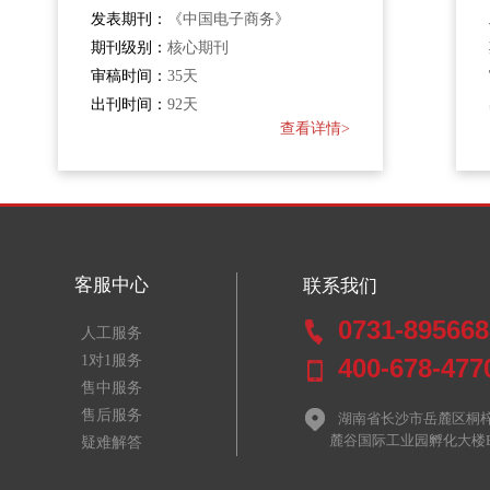
发表期刊：
《中国电子商务》
期刊级别：
核心期刊
审稿时间：
35天
出刊时间：
92天
查看详情>
客服中心
联系我们
0731-895668
人工服务
1对1服务
400-678-477
售中服务
售后服务
湖南省长沙市岳麓区桐梓
麓谷国际工业园孵化大楼B
疑难解答