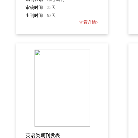
审稿时间：
35天
出刊时间：
92天
查看详情>
英语类期刊发表