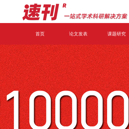
首页
论文发表
课题研究