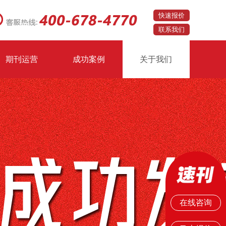
快速报价
联系我们
期刊运营
成功案例
关于我们
在线咨询