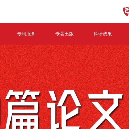
专利服务
专著出版
科研成果