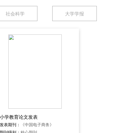
社会科学
大学学报
小学教育论文发表
发表期刊：
《中国电子商务》
期刊级别：
核心期刊