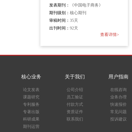
发表期刊：
《中国电子商务》
期刊级别：
核心期刊
审稿时间：
35天
出刊时间：
92天
查看详情>
核心业务
关于我们
用户指南
论文发表
公司介绍
在线咨询
课题研究
员工验证
业务办理
专利服务
付款方式
快速报价
专著出版
资质证件
常见问题
科研成果
联系我们
投诉建议
期刊运营